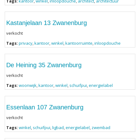
Tags:
kantoor
,
winkel
,
inloopdouche
,
architect
,
architectuur
Kastanjelaan 13 Zwanenburg
verkocht
Tags:
privacy
,
kantoor
,
winkel
,
kantoorruimte
,
inloopdouche
De Heining 35 Zwanenburg
verkocht
Tags:
woonwijk
,
kantoor
,
winkel
,
schuifpui
,
energielabel
Essenlaan 107 Zwanenburg
verkocht
Tags:
winkel
,
schuifpui
,
ligbad
,
energielabel
,
zwembad