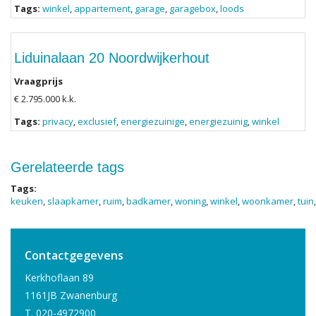
Tags:
winkel
,
appartement
,
garage
,
garagebox
,
loods
Liduinalaan 20 Noordwijkerhout
Vraagprijs
€ 2.795.000 k.k.
Tags:
privacy
,
exclusief
,
energiezuinige
,
energiezuinig
,
winkel
Gerelateerde tags
Tags:
keuken
,
slaapkamer
,
ruim
,
badkamer
,
woning
,
winkel
,
woonkamer
,
tuin
Contactgegevens
Kerkhoflaan 89
1161JB Zwanenburg
T. 020-4972900