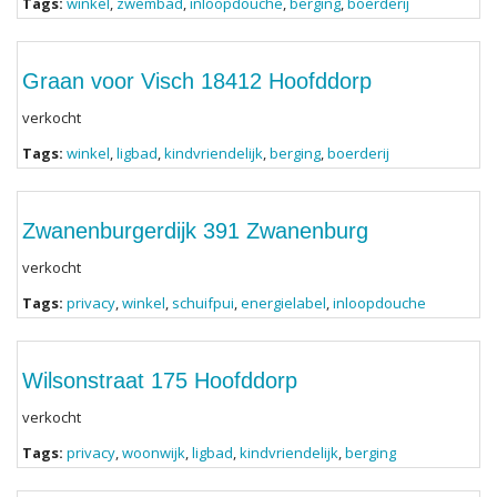
Tags:
winkel
,
zwembad
,
inloopdouche
,
berging
,
boerderij
Graan voor Visch 18412 Hoofddorp
verkocht
Tags:
winkel
,
ligbad
,
kindvriendelijk
,
berging
,
boerderij
Zwanenburgerdijk 391 Zwanenburg
verkocht
Tags:
privacy
,
winkel
,
schuifpui
,
energielabel
,
inloopdouche
Wilsonstraat 175 Hoofddorp
verkocht
Tags:
privacy
,
woonwijk
,
ligbad
,
kindvriendelijk
,
berging