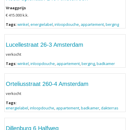
Vraagprijs
€ 415.000 k.k.
Tags:
winkel
,
energielabel
,
inloopdouche
,
appartement
,
berging
Lucellestraat 26-3 Amsterdam
verkocht
Tags:
winkel
,
inloopdouche
,
appartement
,
berging
,
badkamer
Orteliusstraat 260-4 Amsterdam
verkocht
Tags:
energielabel
,
inloopdouche
,
appartement
,
badkamer
,
dakterras
Dillenburg 6 Halfweg