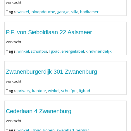
verkocht
Tags:
winkel
,
inloopdouche
,
garage
,
villa
,
badkamer
P.F. von Sieboldlaan 22 Aalsmeer
verkocht
Tags:
winkel
,
schuifpui
,
ligbad
,
energielabel
,
kindvriendelijk
Zwanenburgerdijk 301 Zwanenburg
verkocht
Tags:
privacy
,
kantoor
,
winkel
,
schuifpui
,
ligbad
Cederlaan 4 Zwanenburg
verkocht
Tags:
winkel
,
ligbad
,
kopen
,
zwembad
,
berging