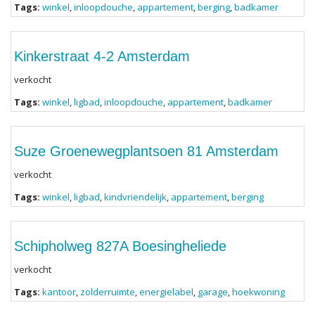
Tags:
winkel
,
inloopdouche
,
appartement
,
berging
,
badkamer
Kinkerstraat 4-2 Amsterdam
verkocht
Tags:
winkel
,
ligbad
,
inloopdouche
,
appartement
,
badkamer
Suze Groenewegplantsoen 81 Amsterdam
verkocht
Tags:
winkel
,
ligbad
,
kindvriendelijk
,
appartement
,
berging
Schipholweg 827A Boesingheliede
verkocht
Tags:
kantoor
,
zolderruimte
,
energielabel
,
garage
,
hoekwoning